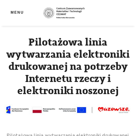
Ot
MENU
Pilotażowa linia
wytwarzania elektroniki
drukowanej na potrzeby
Internetu rzeczy i
elektroniki noszonej
„Pilotażowa linia wytwarzania elektroniki drukowanej