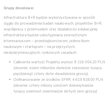
Grupy docelowe:
Infrastruktura B+R będzie wykorzystywana w sposób
ciągły do prowadzenia badań naukowych, projektów B+R,
współpracy z przemysłem oraz działalności edukacyjnej.
infrastruktura będzie udostępniana zewnętrznym
interesariuszom – przedsiębiorstwom, jednostkom
naukowym i startupom – na przejrzystych,
niedyskryminacyjnych, rynkowych zasadach.
Całkowita wartość Projektu wynosi: 8 216 054,20 PLN
(słownie: osiem milionów dwieście szesnaście tysięcy
pięćdziesiąt cztery złote dwadzieścia groszy).
Dofinansowanie ze środków EFRR: 4 619 818,00 PLN
(słownie: cztery miliony sześćset dziewiętnaście
tysięcy osiemset osiemnaście złotych zero groszy)