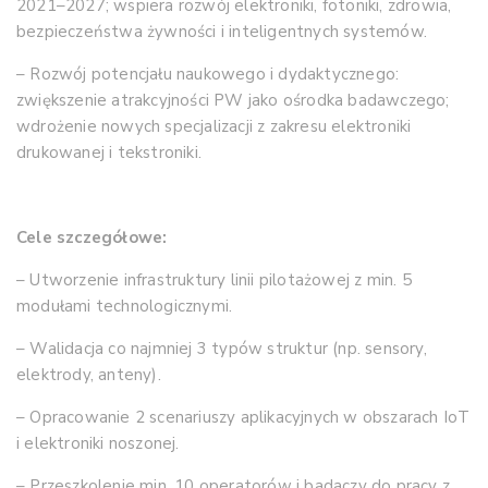
2021–2027; wspiera rozwój elektroniki, fotoniki, zdrowia,
bezpieczeństwa żywności i inteligentnych systemów.
– Rozwój potencjału naukowego i dydaktycznego:
zwiększenie atrakcyjności PW jako ośrodka badawczego;
wdrożenie nowych specjalizacji z zakresu elektroniki
drukowanej i tekstroniki.
Cele szczegółowe:
– Utworzenie infrastruktury linii pilotażowej z min. 5
modułami technologicznymi.
– Walidacja co najmniej 3 typów struktur (np. sensory,
elektrody, anteny).
– Opracowanie 2 scenariuszy aplikacyjnych w obszarach IoT
i elektroniki noszonej.
– Przeszkolenie min. 10 operatorów i badaczy do pracy z