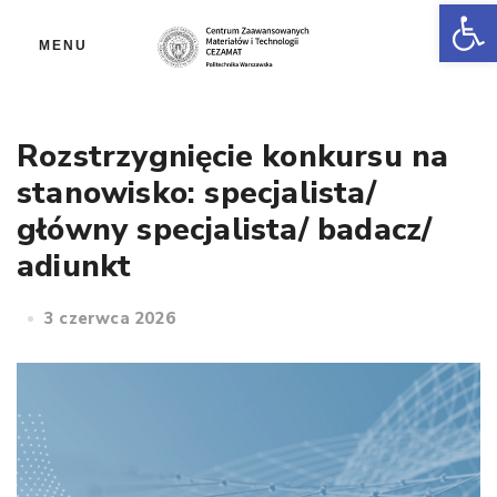
Ot
MENU
Rozstrzygnięcie konkursu na
stanowisko: specjalista/
główny specjalista/ badacz/
adiunkt
3 czerwca 2026