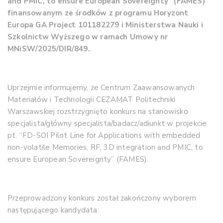
and PMIC, to ensure European Sovereignty”
(FAMES)
finansowanym ze środków z programu Horyzont
Europa GA Project 101182279 i Ministerstwa Nauki i
Szkolnictw Wyższego w ramach Umowy nr
MNiSW/2025/DIR/849.
Uprzejmie informujemy, że Centrum Zaawansowanych
Materiałów i Technologii CEZAMAT Politechniki
Warszawskiej rozstrzygnięto konkurs na stanowisko
specjalista/główny specjalista/badacz/adiunkt w projekcie
pt. “FD-SOI Pilot Line for Applications with embedded
non-volatile Memories, RF, 3D integration and PMIC, to
ensure European Sovereignty” (FAMES).
Przeprowadzony konkurs został zakończony wyborem
następującego kandydata: