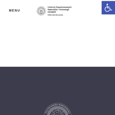
Ot
MENU