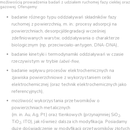
możliwością prowadzenia badań z udziałem ruchomej fazy ciekłej oraz
gazowej. Oferujemy:
badanie różnego typu oddziaływań składników fazy
ruchomej z powierzchnią, m. in.: procesy adsorpcji na
powierzchniach, desorpcji/degradacji wcześniej
zdefiniowanych warstw, oddziaływania o charakterze
biologicznym (np. przeciwciało-antygen, DNA-DNA),
badanie kinetyki i termodynamiki oddziaływań w czasie
rzeczywistym w trybie
label-free
,
badanie wpływu procesów elektrochemicznych na
zjawiska powierzchniowe z wykorzystaniem celki
elektrochemicznej (oraz technik elektrochemicznych jako
referencyjnych),
możliwość wykorzystania przetworników o
powierzchniach metalicznych
(m. in. Au, Ag, Pt) oraz tlenkowych (przynajmniej SiO
,
2
TiO
, ITO), jak również dalsza ich modyfikacja. Posiadamy
2
duże doświadczenie w modyfikacji przetworników złotych