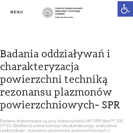
Ot
MENU
Badania oddziaływań i
charakteryzacja
powierzchni techniką
rezonansu plazmonów
powierzchniowych- SPR
Badania wykonywane są przy wykorzystaniu MP-SPR Navi™ 200
OTSO (BioNavis),uniwersalnego dwukanałowego analizatora
spektroskopii rezonansu plazmonów powierzchniowych z