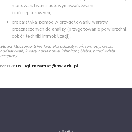
monowarstwami tiolowymi/warstwami
bioreceptorowymi,
preparatyka: pomoc w przygotowaniu warstw
przeznaczonych do analizy (przygotowanie powierzchni,
dobór techniki immobilizacji).
Słowa kluczowe:
SPR, kinetyka oddziaływań, termodynamika
oddziaływań, kwasy nukleinowe, inhibitory, białka, przeciwciała,
receptory
uslugi.cezamat@pw.edu.pl
kontakt: