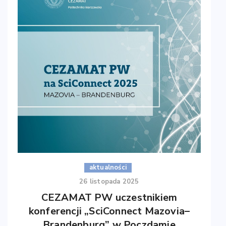
Rozstrzygnięcie konkursu na
stanowisko referent / młodszy
specjalista / specjalista w projekcie
FAMES
FD-SOI Pilot Line for Applications with embedded
non-volatile Memories, RF, 3D integration and
PMIC, to ensure European Sovereignty” (FAMES)
aktualności
26 listopada 2025
CEZAMAT PW uczestnikiem
konferencji „SciConnect Mazovia–
Brandenburg” w Poczdamie