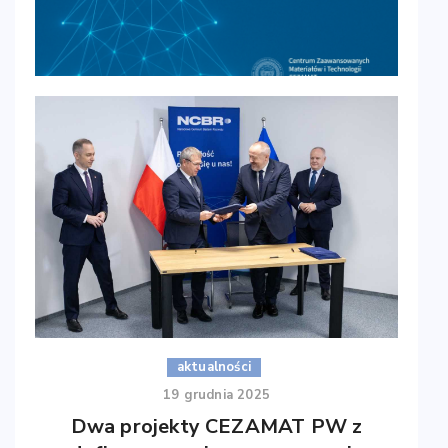
2024/54/A/ST4/00283)
aktualności
22 grudnia 2025
Życzenia świąteczne i noworoczne
Z okazji Świąt Bożego Narodzenia oraz
nadchodzącego Nowego Roku składamy wszystkim
naszym Partnerom, Współpracownikom oraz
Klientom najserdeczniejsze życzenia zdrowia,
spokoju i pomyślności.
aktualności
19 grudnia 2025
Dwa projekty CEZAMAT PW z