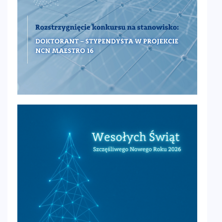
Rozstrzygnięcie konkursu na
stanowisko: Lider zespołu
badawczego
„Centrum Badań i Zastosowań Terahercowych
CENTERA2” w zespołach nr 3 i nr 4
aktualności
8 stycznia 2026
Rozstrzygnięcie konkursu na
stanowisko doktorant-stypendysta
oraz student-stypendysta w projekcie
Maestro 16
Projekt badawczy Maestro 16 (UMO-