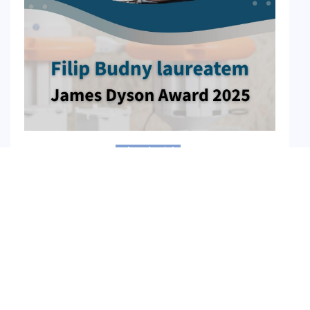
aktualności
6 listopada 2025
Filip Budny z międzynarodową
nagrodą w konkursie Nagroda James’a
Dysona 2025!
Z ogromną dumą informujemy, że Filip Budny,
doktorant Centrum Zaawansowanych Materiałów i
Technologii CEZAMAT Politechniki Warszawskiej,
został laureatem International Sustainability