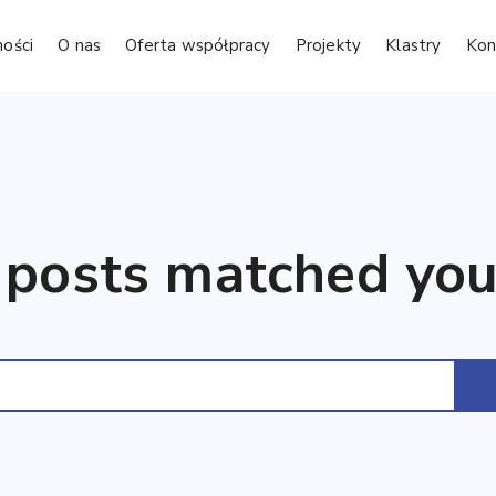
ności
O nas
Oferta współpracy
Projekty
Klastry
Kon
 posts matched your