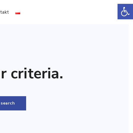
Ot
takt
 criteria.