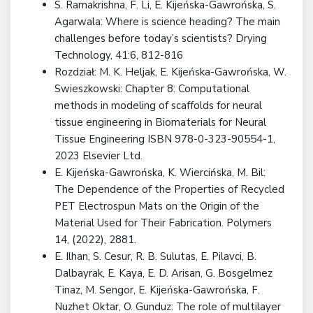
S. Ramakrishna, F. Li, E. Kijeńska-Gawrońska, S.
Agarwala: Where is science heading? The main
challenges before today’s scientists? Drying
Technology, 41:6, 812-816
Rozdział: M. K. Heljak, E. Kijeńska-Gawrońska, W.
Swieszkowski: Chapter 8: Computational
methods in modeling of scaffolds for neural
tissue engineering in Biomaterials for Neural
Tissue Engineering ISBN 978-0-323-90554-1,
2023 Elsevier Ltd.
E. Kijeńska-Gawrońska, K. Wiercińska, M. Bil:
The Dependence of the Properties of Recycled
PET Electrospun Mats on the Origin of the
Material Used for Their Fabrication. Polymers
14, (2022), 2881.
E. Ilhan, S. Cesur, R. B. Sulutas, E. Pilavci, B.
Dalbayrak, E. Kaya, E. D. Arisan, G. Bosgelmez
Tinaz, M. Sengor, E. Kijeńska-Gawrońska, F.
Nuzhet Oktar, O. Gunduz: The role of multilayer