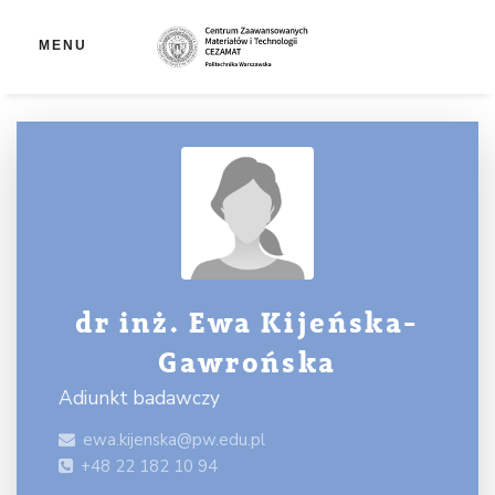
Ot
MENU
dr inż. Ewa Kijeńska-
Gawrońska
Adiunkt badawczy
ewa.kijenska@pw.edu.pl
+48 22 182 10 94