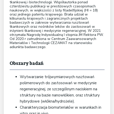
tkankowej i biotechnologii. Współautorka ponad
czterdziestu publikacji w prestiżowych czasopismach
naukowych, w większości z listy filadelfijskiej (HI = 18)
oraz jednego patentu krajowego. Brała udział w
kilkunastu krajowych i zagranicznych projektach
badawczych w zakresie wytwarzania rusztowań
tkankowych oraz nośników leków do zastosowań w
inżynierii tkankowej i medycynie regeneracyjnej. W 2021
otrzymała Nagrodę Indywidualną I stopnia JM Rektora PW.
Od 2020 r zatrudniona w Centrum Zaawansowanych
Materiałów i Technologii CEZAMAT na stanowisku
adiunkta badawczego.
Obszary badań
Wytwarzanie trójwymiarowych rusztowań
polimerowych do zastosowań w medycynie
regeneracyjnej, ze szczególnym naciskiem na
struktury na bazie nanowłókien, oraz struktury
hybrydowe (włókna/hydrożele).
Charakteryzacja biomateriałów w warunkach in
vitro oraz in vivo.