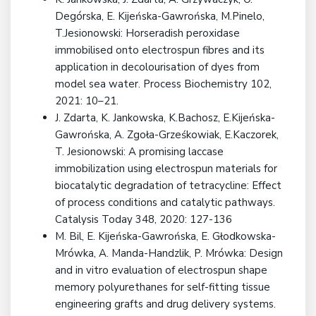
Degórska, E. Kijeńska-Gawrońska, M.Pinelo,
T.Jesionowski: Horseradish peroxidase
immobilised onto electrospun fibres and its
application in decolourisation of dyes from
model sea water. Process Biochemistry 102,
2021: 10–21.
J. Zdarta, K. Jankowska, K.Bachosz, E.Kijeńska-
Gawrońska, A. Zgoła-Grześkowiak, E.Kaczorek,
T. Jesionowski: A promising laccase
immobilization using electrospun materials for
biocatalytic degradation of tetracycline: Effect
of process conditions and catalytic pathways.
Catalysis Today 348, 2020: 127-136
M. Bil, E. Kijeńska-Gawrońska, E. Głodkowska-
Mrówka, A. Manda-Handzlik, P. Mrówka: Design
and in vitro evaluation of electrospun shape
memory polyurethanes for self-fitting tissue
engineering grafts and drug delivery systems.