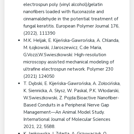
electrospun poly (vinyl alcohol)/gelatin
nanofibers loaded with fluconazole and
cinnamaldehyde in the potential treatment of
fungal keratitis. European Polymer Journal 176,
(2022), 111390
M.K. Heljak, E. Kijeńska-Gawrońska, A. Chlanda,
M. Łojkowski, J.Jaroszewicz, C.de Maria,
G.Vozzi,W.Swieszkowski: High-resolution
microscopy assisted mechanical modeling of
ultrafine electrospun network. Polymer 230
(2021) 124050
T. Dębski, E. Kijeńska-Gawrońska, A. Zołocińska,
K. Siennicka, A. Słysz, W. Paskal, P.K. Włodarski,
W.Swieszkowski, Z. Pojda:Bioactive Nanofiber-
Based Conduits in a Peripheral Nerve Gap
Management—An Animal Model Study.
International Journal of Molecular Sciences
2021, 22, 5588.
K. Jankowska, J. Zdarta, A. Grzywaczyk, O.