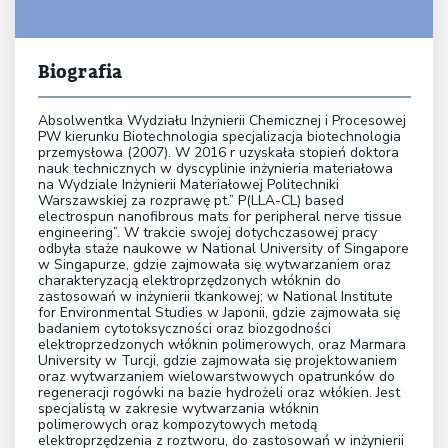
Biografia
Absolwentka Wydziału Inżynierii Chemicznej i Procesowej
PW kierunku Biotechnologia specjalizacja biotechnologia
przemysłowa (2007). W 2016 r uzyskała stopień doktora
nauk technicznych w dyscyplinie inżynieria materiałowa
na Wydziale Inżynierii Materiałowej Politechniki
Warszawskiej za rozprawę pt.” P(LLA-CL) based
electrospun nanofibrous mats for peripheral nerve tissue
engineering”. W trakcie swojej dotychczasowej pracy
odbyła staże naukowe w National University of Singapore
w Singapurze, gdzie zajmowała się wytwarzaniem oraz
charakteryzacją elektroprzędzonych włóknin do
zastosowań w inżynierii tkankowej; w National Institute
for Environmental Studies w Japonii, gdzie zajmowała się
badaniem cytotoksyczności oraz biozgodności
elektroprzedzonych włóknin polimerowych, oraz Marmara
University w Turcji, gdzie zajmowała się projektowaniem
oraz wytwarzaniem wielowarstwowych opatrunków do
regeneracji rogówki na bazie hydrożeli oraz włókien. Jest
specjalistą w zakresie wytwarzania włóknin
polimerowych oraz kompozytowych metodą
elektroprzędzenia z roztworu, do zastosowań w inżynierii