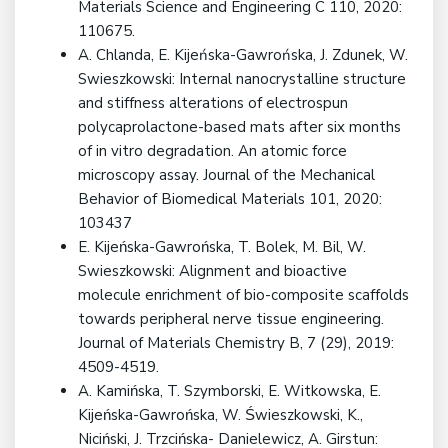
Materials Science and Engineering C 110, 2020:
110675.
A. Chlanda, E. Kijeńska-Gawrońska, J. Zdunek, W.
Swieszkowski: Internal nanocrystalline structure
and stiffness alterations of electrospun
polycaprolactone-based mats after six months
of in vitro degradation. An atomic force
microscopy assay. Journal of the Mechanical
Behavior of Biomedical Materials 101, 2020:
103437
E. Kijeńska-Gawrońska, T. Bolek, M. Bil, W.
Swieszkowski: Alignment and bioactive
molecule enrichment of bio-composite scaffolds
towards peripheral nerve tissue engineering.
Journal of Materials Chemistry B, 7 (29), 2019:
4509-4519.
A. Kamińska, T. Szymborski, E. Witkowska, E.
Kijeńska-Gawrońska, W. Świeszkowski, K.,
Niciński, J. Trzcińska- Danielewicz, A. Girstun: