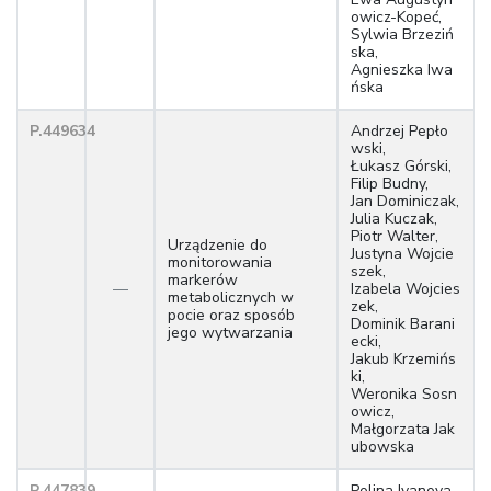
owicz-Kopeć,
Sylwia Brzeziń
ska,
Agnieszka Iwa
ńska
P.449634
Andrzej Pepło
wski,
Łukasz Górski,
Filip Budny,
Jan Dominiczak,
Julia Kuczak,
Piotr Walter,
Urządzenie do
Justyna Wojcie
monitorowania
szek,
markerów
—
Izabela Wojcies
metabolicznych w
zek,
pocie oraz sposób
Dominik Barani
jego wytwarzania
ecki,
Jakub Krzemińs
ki,
Weronika Sosn
owicz,
Małgorzata Jak
ubowska
P.447839
Polina Ivanova,