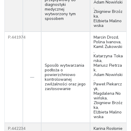
Adam Nowiński
diagnostyki
,
medycznej
Zbigniew Brzóz
wytworzony tym
ka,
sposobem
Elżbieta Malino
wska
P.441974
Marcin Drozd,
Polina Ivanova,
Kamil Żukowski
,
Katarzyna Toka
rska,
Sposób wytwarzania
Mariusz Pietrza
podłoża o
k,
powierzchniowo
Adam Nowiński
—
kontrolowanej
,
zwilżalności oraz jego
Paweł Piekarcz
zastosowanie
yk,
Magdalena No
wińska,
Zbigniew Brzóz
ka,
Elżbieta Malino
wska
P.442234
Karina Rosłonie