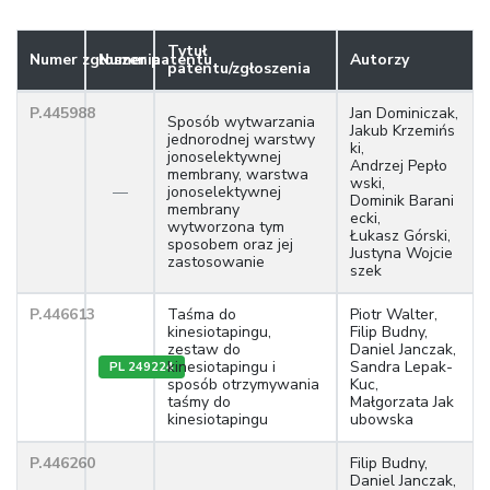
Tytuł
Numer zgłoszenia
Numer patentu
Autorzy
patentu/zgłoszenia
P.445988
Jan Dominiczak,
Sposób wytwarzania
Jakub Krzemińs
jednorodnej warstwy
ki,
jonoselektywnej
Andrzej Pepło
membrany, warstwa
wski,
—
jonoselektywnej
Dominik Barani
membrany
ecki,
wytworzona tym
Łukasz Górski,
sposobem oraz jej
Justyna Wojcie
zastosowanie
szek
P.446613
Taśma do
Piotr Walter,
kinesiotapingu,
Filip Budny,
zestaw do
Daniel Janczak,
kinesiotapingu i
Sandra Lepak-
PL 249224
sposób otrzymywania
Kuc,
taśmy do
Małgorzata Jak
kinesiotapingu
ubowska
P.446260
Filip Budny,
Daniel Janczak,