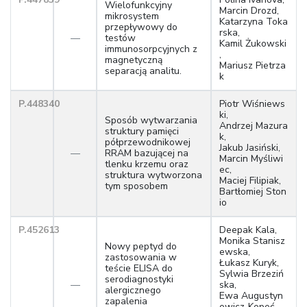
Wielofunkcyjny
Marcin Drozd,
mikrosystem
Katarzyna Toka
przepływowy do
rska,
—
testów
Kamil Żukowski
immunosorpcyjnych z
,
magnetyczną
Mariusz Pietrza
separacją analitu.
k
P.448340
Piotr Wiśniews
ki,
Sposób wytwarzania
Andrzej Mazura
struktury pamięci
k,
półprzewodnikowej
Jakub Jasiński,
—
RRAM bazującej na
Marcin Myśliwi
tlenku krzemu oraz
ec,
struktura wytworzona
Maciej Filipiak,
tym sposobem
Bartłomiej Ston
io
P.452613
Deepak Kala,
Monika Stanisz
Nowy peptyd do
ewska,
zastosowania w
Łukasz Kuryk,
teście ELISA do
Sylwia Brzeziń
serodiagnostyki
—
ska,
alergicznego
Ewa Augustyn
zapalenia
owicz-Kopeć,