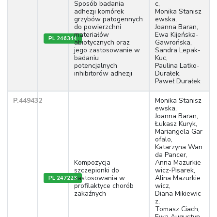
Sposób badania
c,
adhezji komórek
Monika Stanisz
grzybów patogennych
ewska,
do powierzchni
Joanna Baran,
materiałów
Ewa Kijeńska-
PL 246344
abiotycznych oraz
Gawrońska,
jego zastosowanie w
Sandra Lepak-
badaniu
Kuc,
potencjalnych
Paulina Latko-
inhibitorów adhezji
Durałek,
Paweł Durałek
P.449432
Monika Stanisz
ewska,
Joanna Baran,
Łukasz Kuryk,
Mariangela Gar
ofalo,
Katarzyna Wan
da Pancer,
Kompozycja
Anna Mazurkie
szczepionki do
wicz-Pisarek,
zastosowania w
Alina Mazurkie
PL 247223
profilaktyce chorób
wicz,
zakaźnych
Diana Mikiewic
z,
Tomasz Ciach,
Ewa Augustyn