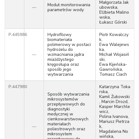
Małgorzata Jak
Moduł monitorowania
—
ubowska,
parametrów wody
Elżbieta Malino
wska,
Łukasz Górski
P.445986
Hydrofilowy
Piotr Kowalczy
biomateriała
k,
polimerowy w postaci
Ewa Walejews
hydrożelu do
ka,
—
wzmacniania jądra
Michał Wojasiń
miażdżystego
ski,
kręgosłupa oraz
Ewa Kijeńska-
sposób jego
Gawrońska,
wytwarzania
Tomasz Ciach
P.447980
Katarzyna Toka
rska,
Sposób wytwarzania
Kamil Żukowski
mikrosystemów
, Marcin Drozd,
przepływowych do
Kasper Marchle
diagnostyki
wicz,
medycznej w
Polina Ivanova,
cienkowarstwowych
Mariusz Pietrza
materiałach
—
k,
poliestrowych oraz
Magdalena No
mikrosystem
wińska,
przepływowy do