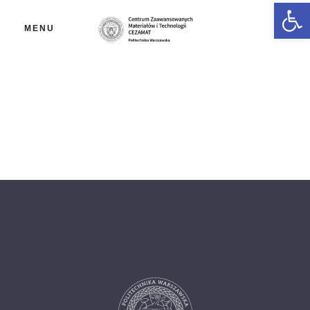
Ot
MENU