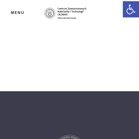
Ot
MENU