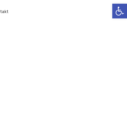
Ot
takt