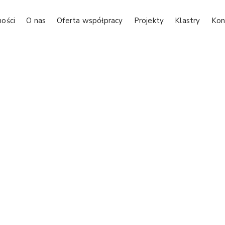
ności
O nas
Oferta współpracy
Projekty
Klastry
Kon