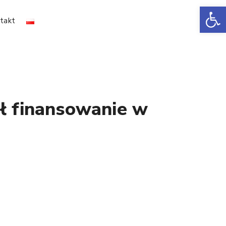
Ot
takt
ał finansowanie w