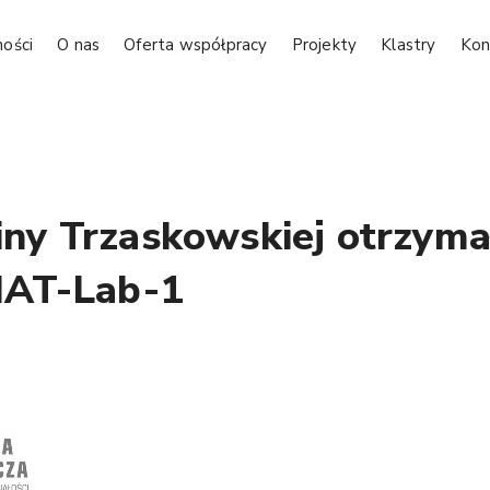
ności
O nas
Oferta współpracy
Projekty
Klastry
Kon
uliny Trzaskowskiej otrzym
MAT-Lab-1