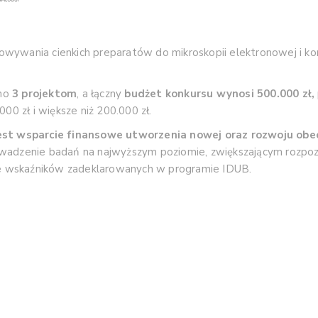
wywania cienkich preparatów do mikroskopii elektronowej i kon
ano
3 projektom
, a łączny
budżet
konkursu wy
nosi
5
00.000 zł,
000 zł i większe niż
200
.000 zł.
st wsparcie finansowe utworzenia nowej oraz rozwoju obe
rowadzenie badań na najwyższym
poziomie,
zwiększającym
rozpo
ie wskaźników zadeklarowanych w
programie IDUB.