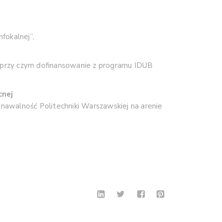
fokalnej”,
przy czym dofinansowanie z programu IDUB
cnej
znawalność
Politechniki
Warszawskiej
na
arenie