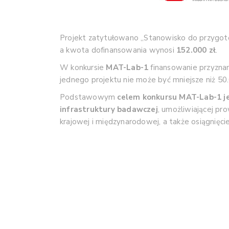
Projekt zatytułowano „Stanowisko do przygoto
a kwota dofinansowania wynosi
152.000 zł
.
W konkursie
MAT-Lab-1
finansowanie przyzn
jednego projektu nie może być
mniejsze niż 50.
Podstawowym
cel
em konkursu MAT-Lab-1 je
infrastruktury badawczej
,
umożliwiającej p
krajowej
i
międzynarodowej, a także osiągnięc