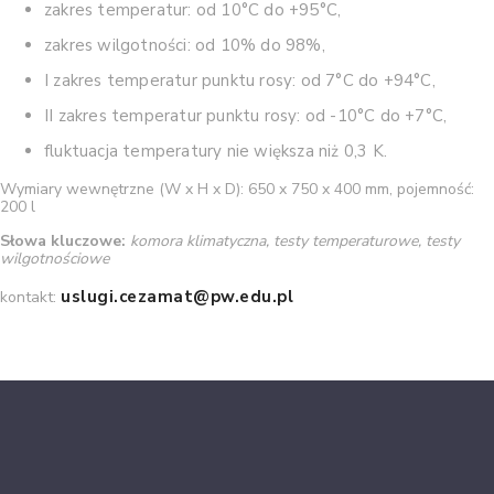
zakres temperatur: od 10°C do +95°C,
zakres wilgotności: od 10% do 98%,
I zakres temperatur punktu rosy: od 7°C do +94°C,
II zakres temperatur punktu rosy: od -10°C do +7°C,
fluktuacja temperatury nie większa niż 0,3 K.
Wymiary wewnętrzne (W x H x D): 650 x 750 x 400 mm, pojemność:
200 l
Słowa kluczowe:
komora klimatyczna, testy temperaturowe, testy
wilgotnościowe
uslugi.cezamat@pw.edu.pl
kontakt: