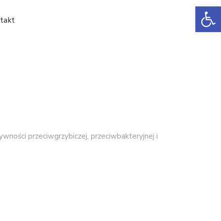
Ot
takt
ności przeciwgrzybiczej, przeciwbakteryjnej i