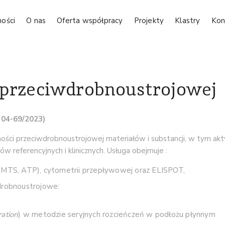
ności
O nas
Oferta współpracy
Projekty
Klastry
Kon
 przeciwdrobnoustrojowej
: 04-69/2023)
ci przeciwdrobnoustrojowej materiałów i substancji, w tym aktyw
 referencyjnych i klinicznych. Usługa obejmuje :
 (MTS, ATP), cytometrii przepływowej oraz ELISPOT,
drobnoustrojowe:
ration
) w metodzie seryjnych rozcieńczeń w podłożu płynnym