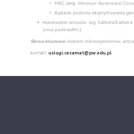
MBC (ang.
Minimum Bactericidal Conce
Badanie poziomu eksprymowania gen
mianowanie wirusów: wg. Kärbera/Kärber
(
virus particles
/mL).
Słowa kluczowe:
biobank mikroorganizmów, aktyw
kontakt:
uslugi.cezamat@pw.edu.pl