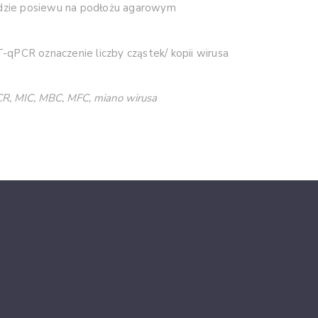
zie posiewu na podłożu agarowym
T-qPCR oznaczenie liczby cząstek/ kopii wirusa
CR, MIC, MBC, MFC, miano wirusa