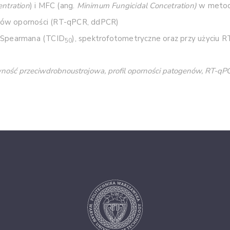
ntration
) i MFC (ang.
Minimum Fungicidal Concetration)
w metod
ów oporności (RT-qPCR, ddPCR)
a-Spearmana (TCID
), spektrofotometryczne oraz przy użyciu R
50
ność przeciwdrobnoustrojowa, profil oporności patogenów, RT-qP