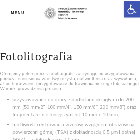
Ot
MENU
Fotolitografia
Oferujemy pełen proces fotolitografii, zaczynając od przygotowania
podłoża, naniesienia warstwy rezystu, naświetlenia oraz wywołania,
aż po hartowanie (przygotowanie do trawienia mokrego lub suchego).
Warunki prowadzenia procesu:
przystosowane do pracy z podłożami okrągłymi do 200
mm (50 mm/2”, 100 mm/4”, 150 mm/6”, 200 mm/8”) oraz
fragmentami nie mniejszymi niż 10 mm x 10 mm,
możliwość centrowania wzorów względem obrazów na
powierzchni górnej (TSA) z dokładnością 0,5 µm i dolnej
(BSA) – z dokładnością 1,0 µm,