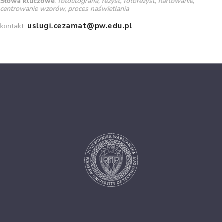
Słowa kluczowe
:
fotolitografia, rezyst, fotorezyst, hartowanie,
centrowanie wzorów, proces naświetlania
uslugi.cezamat@pw.edu.pl
kontakt: