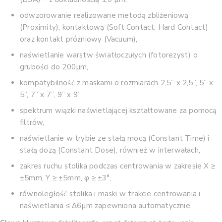
odwzorowanie realizowane metodą zbliżeniową
(Proximity), kontaktową (Soft Contact, Hard Contact)
oraz kontakt próżniowy (Vacuum),
naświetlanie warstw światłoczułych (fotorezyst) o
grubości do 200µm,
kompatybilność z maskami o rozmiarach 2,5” x 2,5”, 5” x
5”, 7” x 7”, 9” x 9”,
spektrum wiązki naświetlającej kształtowane za pomocą
filtrów,
naświetlanie w trybie ze stałą mocą (Constant Time) i
stałą dozą (Constant Dose), również w interwałach,
zakres ruchu stolika podczas centrowania w zakresie X ≥
±5mm, Y ≥ ±5mm, φ ≥ ±3°,
równoległość stolika i maski w trakcie centrowania i
naświetlania ≤ Δ6µm zapewniona automatycznie.