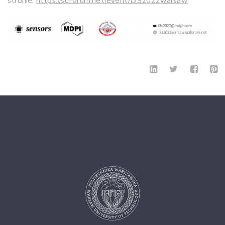
stronie:
https://sciforum.net/event/I3S2022warsaw