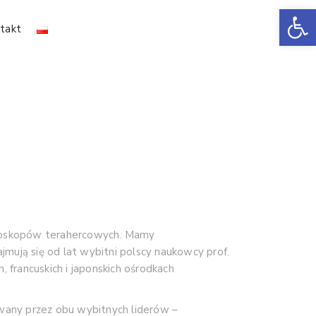
Ot
takt
ikroskopów terahercowych. Mamy
jmują się od lat wybitni polscy naukowcy prof.
francuskich i japonskich ośrodkach
wany przez obu wybitnych liderów –