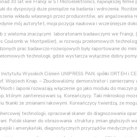
onad 30 lat we Francji w STMicroelektronics, największej firmie 
i do dyspozycji duże pieniądze na badania i wdrożenia. Rozdzie
wnoszenia wkładu własnego przez producentów, ani angażowania
dynie mój autorytet, moja pozycja naukowa i wcześniejsze doko
b z wieloma znaczącymi laboratoriami badawczymi we Francji, 
 Coulomb w Montpellier), w rozwoju przełomowych technologi
adzonych prac badawczo-rozwojowych były raportowane do minist
zełomowych technologii, gdzie wystarcza wyłącznie dobry pomysł 
cy Instytutu Wysokich Ciśnień UNIPRESS PAN, spółki ORTEH i 
of. Wojciech Knap. – Zbudowaliśmy demonstrator i zamierzamy 
 Włoch i Japonii rozważają włączenie go jako modułu do maszyn 
p, którym zainteresowani są Koreańczycy. Taki mikroskop moż
u tkanki ze zmianami rakowymi. Koreańczycy twierdzą, że mogą 
hercowej technologii, opracował skaner do diagnozowania oparz
ni. Polski skaner do obrazowania struktury zmian głębszych war
ropejski i amerykański, diagnostycznych przyrządów medycznych