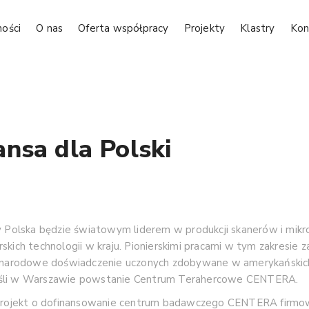
ności
O nas
Oferta współpracy
Projekty
Klastry
Kon
nsa dla Polski
zy Polska będzie światowym liderem w produkcji skanerów i m
ich technologii w kraju. Pionierskimi pracami w tym zakresie za
zynarodowe doświadczenie uczonych zdobywane w amerykańskich, 
eśli w Warszawie powstanie Centrum Terahercowe CENTERA.
. Projekt o dofinansowanie centrum badawczego CENTERA firmo