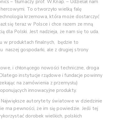
nics – tłumaczy prof. W.Knap. – Udzielał nam
hercowymi. To otworzyło wielką falę
t technologia krzemowa, która może dostarczyć
azł się teraz w Polsce i chce razem ze mną
dla Polski. Jest nadzieja, że nam się to uda.
u w produktach finalnych, będzie to
u naszej gospodarki, ale z drugiej strony
we, i chłonącego nowości techniczne, droga
 Dlatego instytucje rządowe i fundacje powinny
 czekając na zamówienia z przemysłu)
roponujących innowacyjne produkty.
. Największe autorytety światowe w dziedzinie
 ma pewności, że im się powiedzie. Jeśli tej
wykorzystać dorobek wielkich, polskich