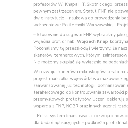
profesorów W. Knapa i T. Skotnickiego, przesze
pewnym zastrzeżeniem. Statut FNP nie pozwal
dwie instytucje – naukowa do prowadzenia b
wdrożeniowe Politechniki Warszawskiej. Pro
– Stosownie do sugestii FNP wybraliśmy jako g
wyjaśnia prof. dr hab.
Wojciech Knap
, koordyn
Pokonaliśmy tę przeszkodę i wierzymy, że na
skanerów terahercowych, którymi zainteresowani
Nie możemy skupiać się wyłącznie na badaniac
W rozwoju skanerów i mikroskopów terahercowyc
projekt marszałka województwa mazowieckiego
zaawansowanej już technologii dofinansowanie
terahercowego do kontrolowania zawartości pr
przemysłowych prototypów. Uczeni deklarują 
wsparcia z FNP, NCBR oraz innych agencji rząd
– Polski system finansowania rozwoju innowac
dla badań aplikacyjnych – podkreśla prof. dr hab