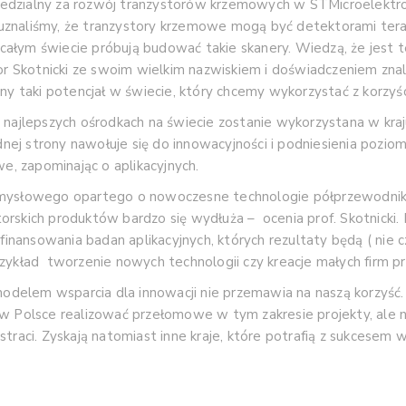
owiedzialny za rozwój tranzystorów krzemowych w STMicroelektro
uznaliśmy, że tranzystory krzemowe mogą być detektorami tera
na całym świecie próbują budować takie skanery. Wiedzą, że jes
or Skotnicki ze swoim wielkim nazwiskiem i doświadczeniem znal
aki potencjał w świecie, który chcemy wykorzystać z korzyścią 
 najlepszych ośrodkach na świecie zostanie wykorzystana w kraj
dnej strony nawołuje się do innowacyjności i podniesienia poziom
, zapominając o aplikacyjnych.
emysłowego opartego o nowoczesne technologie półprzewodniko
rskich produktów bardzo się wydłuża – ocenia prof. Skotnicki.
 finansowania badan aplikacyjnych, których rezultaty będą ( nie
zykład tworzenie nowych technologii czy kreacje małych firm p
 modelem wsparcia dla innowacji nie przemawia na naszą korzyść
 Polsce realizować przełomowe w tym zakresie projekty, ale nie
traci. Zyskają natomiast inne kraje, które potrafią z sukcesem 