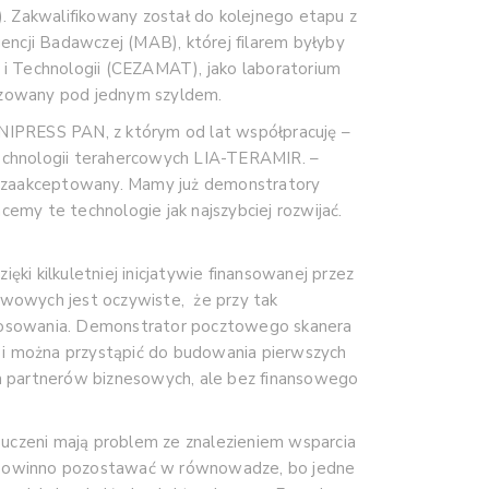
). Zakwalifikowany został do kolejnego etapu z
cji Badawczej (MAB), której filarem byłyby
 Technologii (CEZAMAT), jako laboratorium
izowany pod jednym szyldem.
UNIPRESS PAN, z którym od lat współpracuję –
technologii terahercowych LIA-TERAMIR. –
e zaakceptowany. Mamy już demonstratory
emy te technologie jak najszybciej rozwijać.
i kilkuletniej inicjatywie finansowanej przez
wowych jest oczywiste, że przy tak
astosowania. Demonstrator pocztowego skanera
 i można przystąpić do budowania pierwszych
m partnerów biznesowych, ale bez finansowego
uczeni mają problem ze znalezieniem wsparcia
powinno pozostawać w równowadze, bo jedne