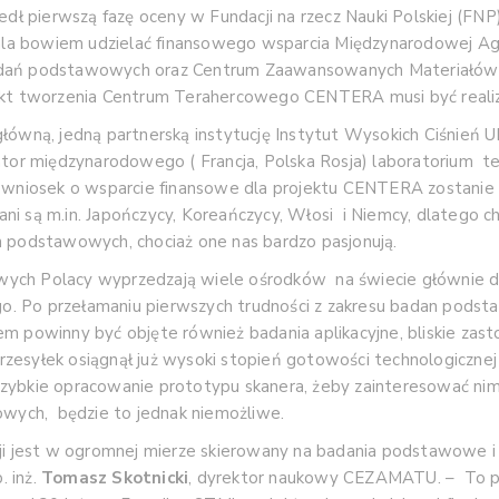
dł pierwszą fazę oceny w Fundacji na rzecz Nauki Polskiej (FNP
a bowiem udzielać finansowego wsparcia Międzynarodowej Agen
adań podstawowych oraz Centrum Zaawansowanych Materiałów i
jekt tworzenia Centrum Terahercowego CENTERA musi być real
łówną, jedną partnerską instytucję Instytut Wysokich Ciśnień 
ator międzynarodowego ( Francja, Polska Rosja) laboratorium 
sz wniosek o wsparcie finansowe dla projektu CENTERA zostani
 są m.in. Japończycy, Koreańczycy, Włosi i Niemcy, dlatego chc
h podstawowych, chociaż one nas bardzo pasjonują.
h Polacy wyprzedzają wiele ośrodków na świecie głównie dzięk
. Po przełamaniu pierwszych trudności z zakresu badan podsta
m powinny być objęte również badania aplikacyjne, bliskie z
zesyłek osiągnął już wysoki stopień gotowości technologicznej
szybkie opracowanie prototypu skanera, żeby zainteresować ni
owych, będzie to jednak niemożliwe.
ji jest w ogromnej mierze skierowany na badania podstawowe i 
. inż.
Tomasz Skotnicki
, dyrektor naukowy CEZAMATU. – To 