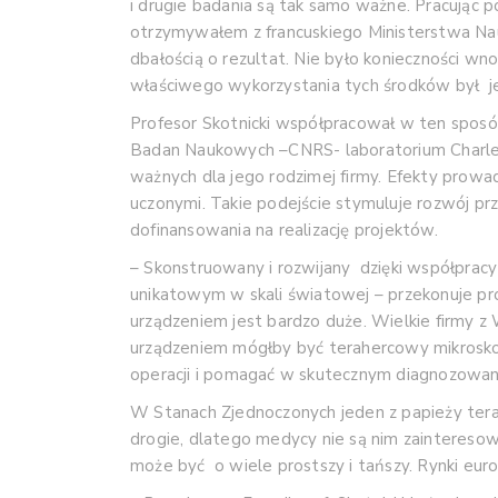
i drugie badania są tak samo ważne. Pracując p
otrzymywałem z francuskiego Ministerstwa Nauk
dbałością o rezultat. Nie było konieczności 
właściwego wykorzystania tych środków był je
Profesor Skotnicki współpracował w ten sposó
Badan Naukowych –CNRS- laboratorium Charles
ważnych dla jego rodzimej firmy. Efekty prow
uczonymi. Takie podejście stymuluje rozwój pr
dofinansowania na realizację projektów.
– Skonstruowany i rozwijany dzięki współpra
unikatowym w skali światowej – przekonuje pr
urządzeniem jest bardzo duże. Wielkie firmy z
urządzeniem mógłby być terahercowy mikrosko
operacji i pomagać w skutecznym diagnozowani
W Stanach Zjednoczonych jeden z papieży tera
drogie, dlatego medycy nie są nim zainteresowa
może być o wiele prostszy i tańszy. Rynki eu