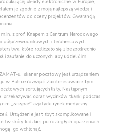
produkującej układy elektroniczne w Europie,
lałem je zgodnie z moją najlepszą wiedzą i
 recenzentów do oceny projektów. Gwarancją
nania.
( m.in. z prof. Knapem z Centrum Narodowego
i półprzewodnikowych i terahercowych,
erstwa, które rozliczało się z bezpośrednio
i zaufanie do uczonych, aby udzielić im
CEZAMAT-u, skaner pocztowy jest urządzeniem
go w Polsce rozwijać. Zainteresowanie tym
pocztowych sortujących listy. Następnym
e przekazywać obraz wycinków tkanki podczas
nim „zasypać” azjatycki rynek medyczny.
eń. Urządzenie jest zbyt skomplikowane i
stw skóry ludzkiej, po rozległych oparzeniach
 mogą go wchłonąć.