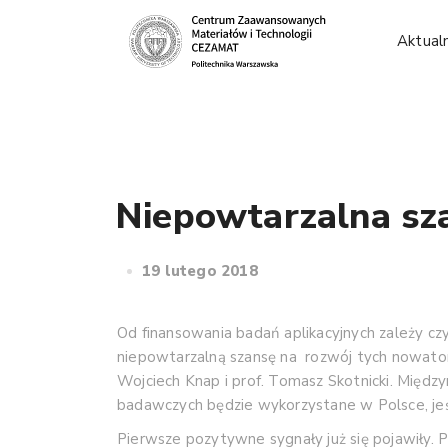
Aktual
Niepowtarzalna sza
19 lutego 2018
Od finansowania badań aplikacyjnych zależy c
niepowtarzalną szansę na rozwój tych nowatorsk
Wojciech Knap i prof. Tomasz Skotnicki. Międ
badawczych będzie wykorzystane w Polsce, j
Pierwsze pozytywne sygnały już się pojawiły