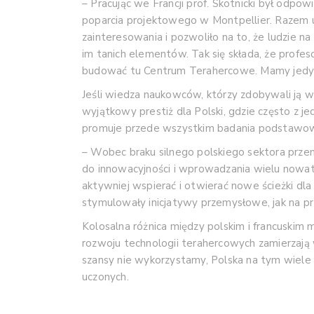
– Pracując we Francji prof. Skotnicki był odp
poparcia projektowego w Montpellier. Razem 
zainteresowania i pozwoliło na to, że ludzie 
im tanich elementów. Tak się składa, że profes
budować tu Centrum Terahercowe. Mamy jedyny t
Jeśli wiedza naukowców, którzy zdobywali ją w
wyjątkowy prestiż dla Polski, gdzie często z je
promuje przede wszystkim badania podstawowe
– Wobec braku silnego polskiego sektora prz
do innowacyjności i wprowadzania wielu nowato
aktywniej wspierać i otwierać nowe ścieżki dla
stymulowały inicjatywy przemysłowe, jak na pr
Kolosalna różnica między polskim i francuskim
rozwoju technologii terahercowych zamierzają w
szansy nie wykorzystamy, Polska na tym wiele s
uczonych.