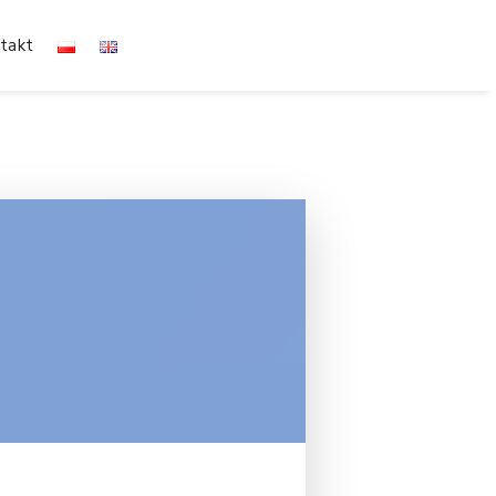
Ot
takt