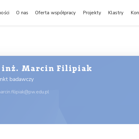
ności
O nas
Oferta współpracy
Projekty
Klastry
Kon
 inż. Marcin Filipiak
unkt badawczy
arcin.filipiak@pw.edu.pl