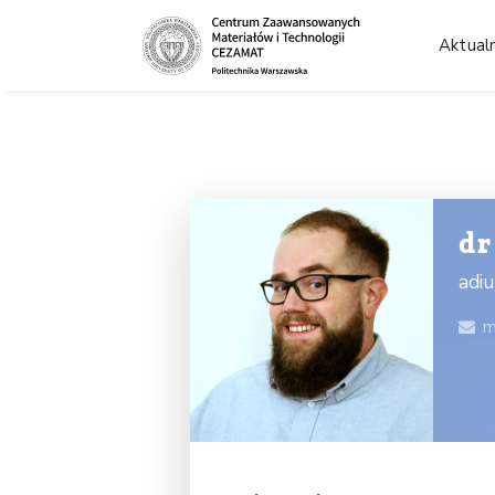
Aktual
dr
adi
m