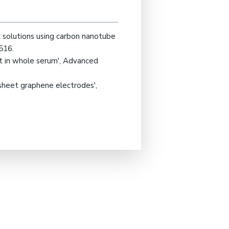
cal solutions using carbon nanotube
516.
it in whole serum', Advanced
-sheet graphene electrodes',