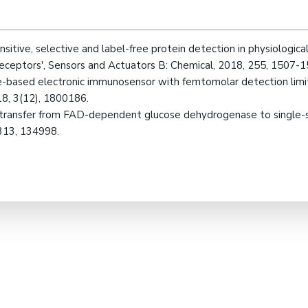
 sensitive, selective and label-free protein detection in physiologi
receptors', Sensors and Actuators B: Chemical, 2018, 255, 1507-1
hene-based electronic immunosensor with femtomolar detection lim
18, 3(12), 1800186.
tron transfer from FAD-dependent glucose dehydrogenase to single
 313, 134998.