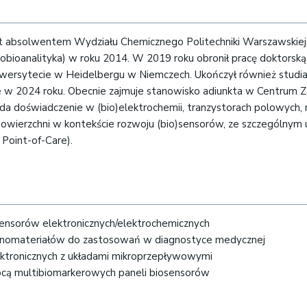
st absolwentem Wydziału Chemicznego Politechniki Warszawskiej, 
krobioanalityka) w roku 2014. W 2019 roku obronił pracę doktorsk
Uniwersytecie w Heidelbergu w Niemczech. Ukończył również stud
w 2024 roku. Obecnie zajmuje stanowisko adiunkta w Centrum 
 doświadczenie w (bio)elektrochemii, tranzystorach polowych, m
ji powierzchni w kontekście rozwoju (bio)sensorów, ze szczególny
 Point-of-Care).
sensorów elektronicznych/elektrochemicznych
 nanomateriałów do zastosowań w diagnostyce medycznej
lektronicznych z układami mikroprzepływowymi
cą multibiomarkerowych paneli biosensorów