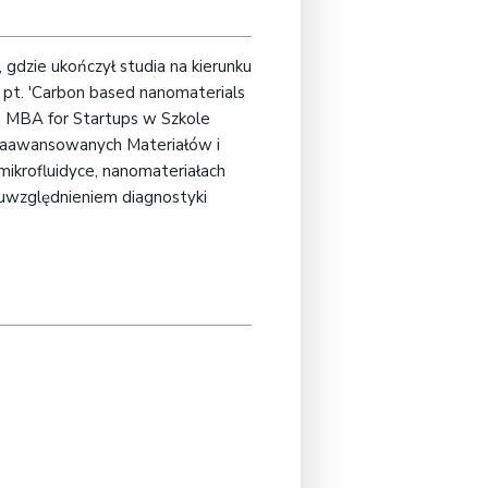
gdzie ukończył studia na kierunku
ą pt. 'Carbon based nanomaterials
ia MBA for Startups w Szkole
Zaawansowanych Materiałów i
ikrofluidyce, nanomateriałach
m uwzględnieniem diagnostyki