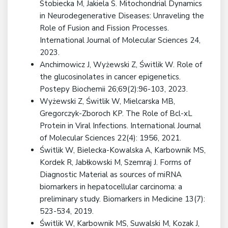
Stobiecka M, Jakiela S. Mitochondrial Dynamics
in Neurodegenerative Diseases: Unraveling the
Role of Fusion and Fission Processes.
International Journal of Molecular Sciences 24,
2023.
Anchimowicz J, Wyżewski Z, Świtlik W. Role of
the glucosinolates in cancer epigenetics.
Postepy Biochemii 26;69(2):96-103, 2023.
Wyżewski Z, Świtlik W, Mielcarska MB,
Gregorczyk-Zboroch KP. The Role of Bcl-xL
Protein in Viral Infections. International Journal
of Molecular Sciences 22(4): 1956, 2021.
Świtlik W, Bielecka-Kowalska A, Karbownik MS,
Kordek R, Jabłkowski M, Szemraj J. Forms of
Diagnostic Material as sources of miRNA
biomarkers in hepatocellular carcinoma: a
preliminary study. Biomarkers in Medicine 13(7):
523-534, 2019.
Świtlik W, Karbownik MS, Suwalski M, Kozak J,