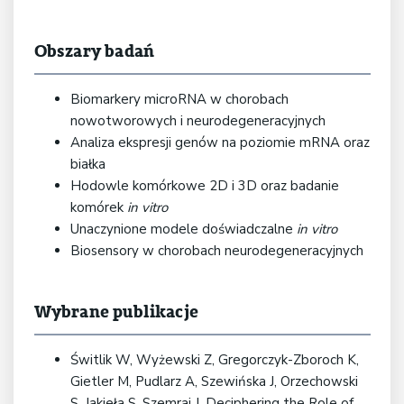
Obszary badań
Biomarkery microRNA w chorobach
nowotworowych i neurodegeneracyjnych
Analiza ekspresji genów na poziomie mRNA oraz
białka
Hodowle komórkowe 2D i 3D oraz badanie
komórek
in vitro
Unaczynione modele doświadczalne
in vitro
Biosensory w chorobach neurodegeneracyjnych
Wybrane publikacje
Świtlik W, Wyżewski Z, Gregorczyk-Zboroch K,
Gietler M, Pudlarz A, Szewińska J, Orzechowski
S, Jakieła S, Szemraj J. Deciphering the Role of