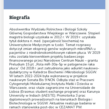
Biografia
Absolwentka Wydziału Rolnictwa i Biologii Szkoły
Głównej Gospodarstwa Wiejskiego w Warszawie. Stopień
magistra biologii uzyskała w 2012 r. W 2019 r. uzyskała
tytuł doktora n. med. (specjalność biochemia) na
Uniwersytecie Medycznym w Łodzi. Temat rozprawy
dotyczył zmian ekspresji genów wybranych mikroRNA u
pacjentów z niedrobnokomórkowym rakiem płuca. W 2019
roku została kierownikiem projektu badawczego
finansowanego przez Narodowe Centrum Nauki – grantu
Preludium 15 pt. „Rola miR-30a-5p w patogenezie raka
płuca”. Od 2018 r. jest zatrudniona jako adiunkt naukowo-
dydaktyczny w Katedrze Biochemii i Mikrobiologii SGGW.
W latach 2022-2024 była wykonawcą w projekcie
naukowym Sonata Bis 9 NCN. Odbyła staż w Pracowni
Cytogenetyki Molekularnej Instytutu Matki i Dziecka w
Warszawie, oraz staże zagraniczne na Universidade de
Lisboa (Erasmus student exchange program) oraz Karunya
University w Indiach (IAESTE). Promotorka 3 prac
dyplomowych prowadzonych na kierunkach Biologia i
Biotechnologia w SGGW. Aktualnie realizuje badania w
ramach stanowiska post-doc w CEZAMAT PW.