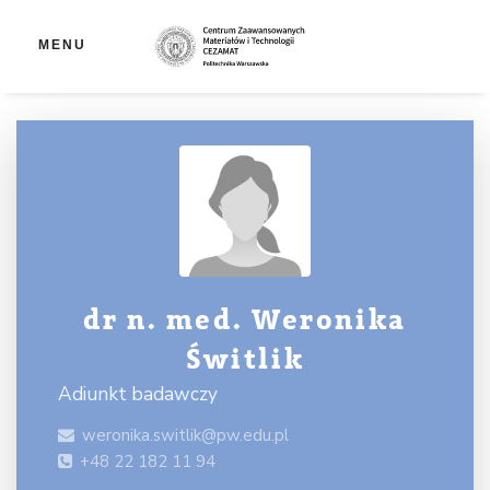
Ot
MENU
dr n. med. Weronika
Świtlik
Adiunkt badawczy
weronika.switlik@pw.edu.pl
+48 22 182 11 94