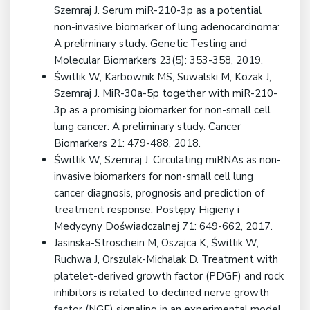
Szemraj J. Serum miR-210-3p as a potential
non-invasive biomarker of lung adenocarcinoma:
A preliminary study. Genetic Testing and
Molecular Biomarkers 23(5): 353-358, 2019.
Świtlik W, Karbownik MS, Suwalski M, Kozak J,
Szemraj J. MiR-30a-5p together with miR-210-
3p as a promising biomarker for non-small cell
lung cancer: A preliminary study. Cancer
Biomarkers 21: 479-488, 2018.
Świtlik W, Szemraj J. Circulating miRNAs as non-
invasive biomarkers for non-small cell lung
cancer diagnosis, prognosis and prediction of
treatment response. Postępy Higieny i
Medycyny Doświadczalnej 71: 649-662, 2017.
Jasinska-Stroschein M, Oszajca K, Świtlik W,
Ruchwa J, Orszulak-Michalak D. Treatment with
platelet-derived growth factor (PDGF) and rock
inhibitors is related to declined nerve growth
factor (NGF) signaling in an experimental model