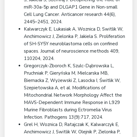
miR-30a-5p and DLGAP1 Gene in Non-small
Cell Lung Cancer. Anticancer research 44(6),
2445–2451, 2024.
Kalwarczyk E, Lukasiak A, Woznica D, Switlik W,
Anchimowicz J, Zielonka P, Jakiela S. Proliferation
of SH-SY5Y neuroblastoma cells on confined
spaces. Journal of neuroscience methods 409,
110204, 2024.
Gregorczyk-Zboroch K, Szulc-Dąbrowska L,
Pruchniak P, Gieryńska M, Mielcarska MB,
Biernacka Z, Wyżewski Z, Lasocka I, Świtlik W,
Szepietowska A, et al. Modifications of
Mitochondrial Network Morphology Affect the
MAVS-Dependent Immune Response in L929
Murine Fibroblasts during Ectromelia Virus
Infection. Pathogens 13(9):717, 2024.
Grel H, Woznica D, Ratajczak K, Kalwarczyk E,
Anchimowicz J, Switlik W, Olejnik P, Zielonka P,