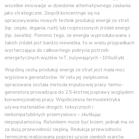
wszelkie innowacje w dziedzinie alternatywnego zasilania
jako strategiczne. Zespół koncentruje się na
opracowywaniu nowych technik produkcji energii ze strat
(np. ciepło, drgania, ruch) lub rozproszonych źródeł energii
(np. światło). Pomimo tego, że energia wyprodukowana z
takich źródeł jest bardzo niewielka, to w wielu przypadkach
wystarczająca do całkowitego pokrycia potrzeb
energetycznych węzłów IoT, zużywających ~100uJ/cykl.
Wspólną cechą produkcji energii ze strat jest mała moc
wyjściowa generatorów. W celu jej zwiększenia
opracowana została metoda impulsowej pracy termo-
generatora prowadząca do 2,5-krotnej poprawy względem
konwencjonalnej pracy. Współczesna termoelektryka
używa materiałów drogich, toksycznych i
niekompatybilnych przemysłowo – skutkując
niepopularnością. Ratunkiem może być krzem, jednak ma on
za dużą przewodność cieplną. Redukcja przewodności
termicznej realizowana poprzez użycie cienkich warstw