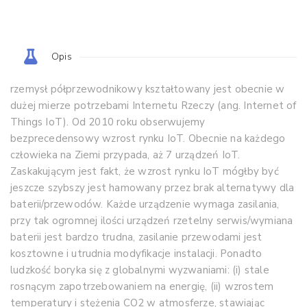
Opis
rzemysł półprzewodnikowy kształtowany jest obecnie w
dużej mierze potrzebami Internetu Rzeczy (ang. Internet of
Things IoT). Od 2010 roku obserwujemy
bezprecedensowy wzrost rynku IoT. Obecnie na każdego
człowieka na Ziemi przypada, aż 7 urządzeń IoT.
Zaskakującym jest fakt, że wzrost rynku IoT mógłby być
jeszcze szybszy jest hamowany przez brak alternatywy dla
baterii/przewodów. Każde urządzenie wymaga zasilania,
przy tak ogromnej ilości urządzeń rzetelny serwis/wymiana
baterii jest bardzo trudna, zasilanie przewodami jest
kosztowne i utrudnia modyfikacje instalacji. Ponadto
ludzkość boryka się z globalnymi wyzwaniami: (i) stale
rosnącym zapotrzebowaniem na energię, (ii) wzrostem
temperatury i stężenia CO2 w atmosferze, stawiając