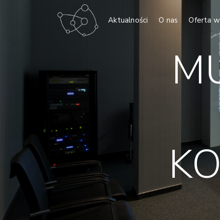
Aktualności
O nas
Oferta w
M
KO