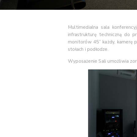
Multimedialna sala konferenc
infrastrukturę techniczną do p
monitorów 45” każdy, kamerę pa
stołach i podłodze.
Wyposażenie Sali umożliwia zor