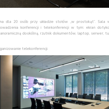
yjna dla 20 osób przy układzie stołów „w prostokąt”. Sala 
rowadzenia konferencji i telekonferencji w tym: ekran dotyk
noramiczną dookólną, rzutnik dokumentów, laptop, serwer, tun
ganizowanie telekonferencji.