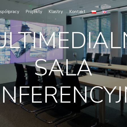
spółpracy
Projekty
Klastry
Kontakt
ULTIMEDIAL
SALA
NFERENCY