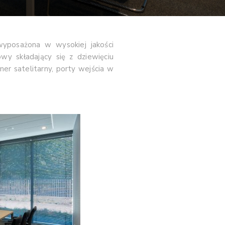
wyposażona w wysokiej jakości
owy składający się z dziewięciu
er satelitarny, porty wejścia w