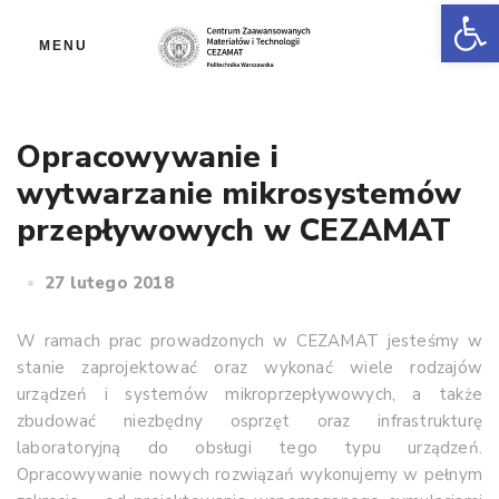
Ot
MENU
Opracowywanie i
wytwarzanie mikrosystemów
przepływowych w CEZAMAT
27 lutego 2018
W ramach prac prowadzonych w CEZAMAT jesteśmy w
stanie zaprojektować oraz wykonać wiele rodzajów
urządzeń i systemów mikroprzepływowych, a także
zbudować niezbędny osprzęt oraz infrastrukturę
laboratoryjną do obsługi tego typu urządzeń.
Opracowywanie nowych rozwiązań wykonujemy w pełnym