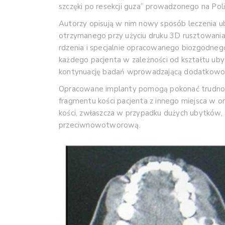
szczęki po resekcji guza” prowadzonego na Pol
Autorzy opisują w nim nowy sposób leczenia u
otrzymanego przy użyciu druku 3D rusztowani
rdzenia i specjalnie opracowanego biozgodnego
każdego pacjenta w zależności od kształtu ubyt
kontynuację badań wprowadzającą dodatkowo bi
Opracowane implanty pomogą pokonać trudnośc
fragmentu kości pacjenta z innego miejsca w 
kości, zwłaszcza w przypadku dużych ubytków,
przeciwnowotworową.