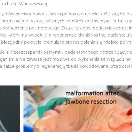
itechnice Warszawskiej.
bytków żuchwy powstających po wycięciu części kości zajętej 
a promującego wzrost własnych komórek kostnych pacjenta, sk
 wypełnienia polimerowego. Dzięki takiemu podejściu kształt i
ku, który ma wypełnić, a regeneracja tkanki kostnej pacjenta u
ozgodne pokrycie promujące proces gojenia się miejsca po imp
i z przeszczepami kostnymi u pacjentów tego potrzebujących.
organizmie nie zawsze jest możliwa do wykonania ze względu 
 a także problemy z regeneracją tkanki powodowane przez osłab