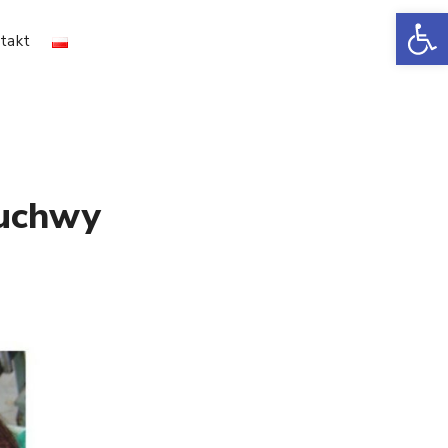
Ot
takt
żuchwy