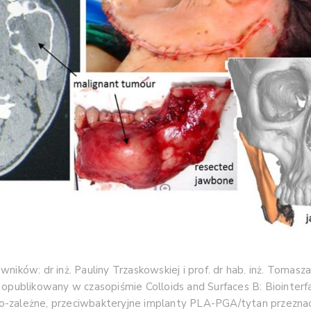
ików: dr inż. Pauliny Trzaskowskiej i prof. dr hab. inż. Tomasza 
 opublikowany w czasopiśmie Colloids and Surfaces B: Biointerf
o-zależne, przeciwbakteryjne implanty PLA-PGA/tytan przeznac