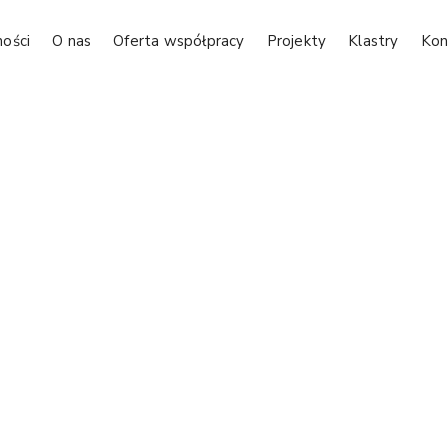
ności
O nas
Oferta współpracy
Projekty
Klastry
Kon