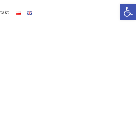
Ot
takt