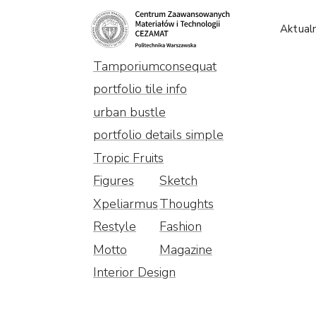
Aktual
Tamporium
consequat
portfolio tile info
urban bustle
portfolio details simple
Tropic Fruits
Figures
Sketch
Xpeliarmus
Thoughts
Restyle
Fashion
Motto
Magazine
Interior Design