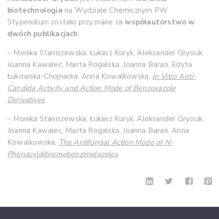
biotechnologia
na Wydziale Chemicznym PW.
Stypendium zostało przyznane za
współautorstwo w
dwóch publikacjach
:
– Monika Staniszewska, Łukasz Kuryk, Aleksander Gryciuk,
Joanna Kawalec, Marta Rogalska, Joanna Baran, Edyta
Łukowska-Chojnacka, Anna Kowalkowska,
In Vitro Anti-
Candida Activity and Action Mode of Benzoxazole
Derivatives
,
– Monika Staniszewska, Łukasz Kuryk, Aleksander Gryciuk,
Joanna Kawalec, Marta Rogalska, Joanna Baran, Anna
Kowalkowska,
The Antifungal Action Mode of N-
Phenacyldibromobenzimidazoles
.