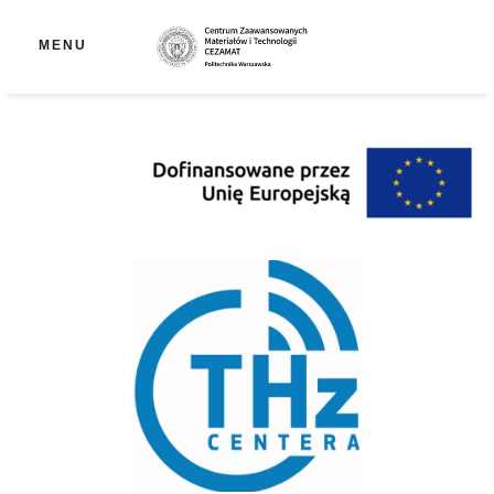
Ot
MENU