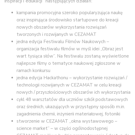
inspiracji i edukacji” następujących działań:
kampania promocyjna szeroko popularyzująca naukę
oraz inspirująca środowisko startupowe do kreacji
nowych obszarów wykorzystania rozwiązań
tworzonych i rozwijanych w CEZAMAT
jedna edycja Festiwalu Filmów Naukowych –
organizacja festiwalu filmów w myśl idei „Obraz jest
wart tysiąca słów”. Na festiwalu zostaną wyświetlone
najlepsze filmy o tematyce naukowej zgłoszone w
ramach konkursu
jedna edycja Hackathonu – wykorzystanie rozwiązań /
technologii rozwijanych w CEZAMAT w celu kreacji
nowych / przyszłościowych obszarów ich wykorzystania
cykl 48 warsztatów dla uczniów szkół podstawowych
oraz średnich, ukazujących w przystępny sposób m.in.
zagadnienia chemii, inżynierii materiałowej, fotoniki
stworzenie w CEZAMAT „okna wystawowego –
science market” – w części ogólnodostępnej