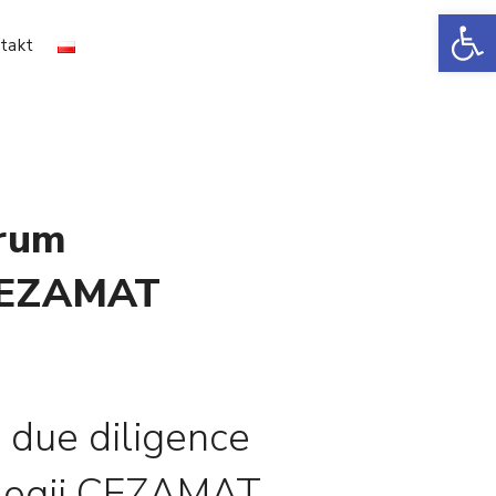
Ot
takt
trum
 CEZAMAT
due diligence
logii CEZAMAT