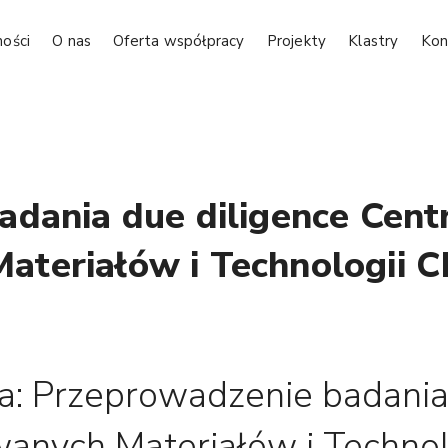
ności
O nas
Oferta współpracy
Projekty
Klastry
Kon
adania due diligence Cen
ateriałów i Technologii
: Przeprowadzenie badania 
anych Materiałów i Techno