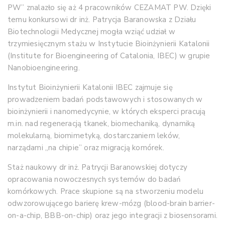
PW” znalazło się aż 4 pracowników CEZAMAT PW. Dzięki
temu konkursowi dr inż. Patrycja Baranowska z Działu
Biotechnologii Medycznej mogła wziąć udział w
trzymiesięcznym stażu w Instytucie Bioinżynierii Katalonii
(Institute for Bioengineering of Catalonia, IBEC) w grupie
Nanobioengineering.
Instytut Bioinżynierii Katalonii IBEC zajmuje się
prowadzeniem badań podstawowych i stosowanych w
bioinżynierii i nanomedycynie, w których eksperci pracują
m.in. nad regeneracją tkanek, biomechaniką, dynamiką
molekularną, biomimetyką, dostarczaniem leków,
narządami „na chipie” oraz migracją komórek.
Staż naukowy dr inż. Patrycji Baranowskiej dotyczy
opracowania nowoczesnych systemów do badań
komórkowych. Prace skupione są na stworzeniu modelu
odwzorowującego barierę krew-mózg (blood-brain barrier-
on-a-chip, BBB-on-chip) oraz jego integracji z biosensorami.