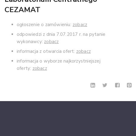
CEZAMAT
ogłoszenie o zamówieniu:
zobacz
odpowiedzi z dnia 7.07.2017 r. na pytanie
wykonawcy:
zobacz
informacja z otwarcia ofert:
zobacz
informacja o wyborze najkorzystniejszej
oferty:
zobacz