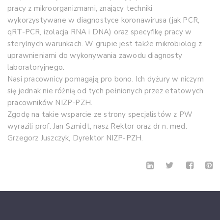
pracy z mikroorganizmami, znający techniki
wykorzystywane w diagnostyce koronawirusa (jak PCR,
qRT-PCR, izolacja RNA i DNA) oraz specyfikę pracy w
sterylnych warunkach. W grupie jest także mikrobiolog z
uprawnieniami do wykonywania zawodu diagnosty
laboratoryjnego.
Nasi pracownicy pomagają pro bono. Ich dyżury w niczym
się jednak nie różnią od tych pełnionych przez etatowych
pracowników NIZP-PZH.
Zgodę na takie wsparcie ze strony specjalistów z PW
wyrazili prof. Jan Szmidt, nasz Rektor oraz dr n. med.
Grzegorz Juszczyk, Dyrektor NIZP-PZH.