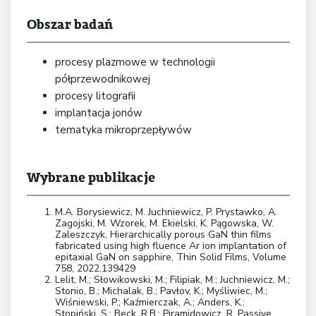
Obszar badań
procesy plazmowe w technologii
półprzewodnikowej
procesy litografii
implantacja jonów
tematyka mikroprzepływów
Wybrane publikacje
M.A. Borysiewicz, M. Juchniewicz, P. Prystawko, A.
Zagojski, M. Wzorek, M. Ekielski, K. Pągowska, W.
Zaleszczyk, Hierarchically porous GaN thin films
fabricated using high fluence Ar ion implantation of
epitaxial GaN on sapphire, Thin Solid Films, Volume
758, 2022,139429
Lelit, M.; Słowikowski, M.; Filipiak, M.; Juchniewicz, M.;
Stonio, B.; Michalak, B.; Pavłov, K.; Myśliwiec, M.;
Wiśniewski, P.; Kaźmierczak, A.; Anders, K.;
Stopiński, S.; Beck, R.B.; Piramidowicz, R. Passive