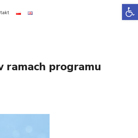
Ot
takt
w ramach programu