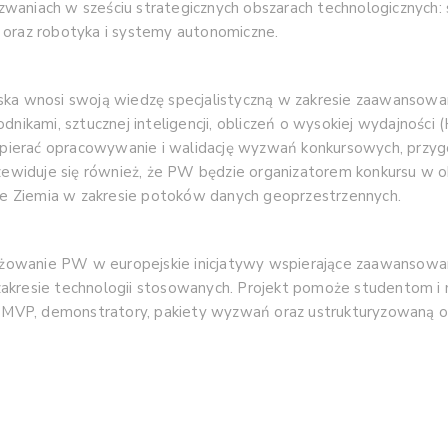
aniach w sześciu strategicznych obszarach technologicznych: sz
 oraz robotyka i systemy autonomiczne.
ka wnosi swoją wiedzę specjalistyczną w zakresie zaawansowanyc
nikami, sztucznej inteligencji, obliczeń o wysokiej wydajności (H
ierać opracowywanie i walidację wyzwań konkursowych, przyg
rzewiduje się również, że PW będzie organizatorem konkursu w 
e Ziemia w zakresie potoków danych geoprzestrzennych.
owanie PW w europejskie inicjatywy wspierające zaawansowan
akresie technologii stosowanych. Projekt pomoże studentom i
MVP, demonstratory, pakiety wyzwań oraz ustrukturyzowaną o