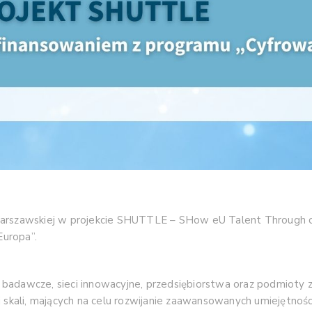
Warszawskiej w projekcie SHUTTLE – SHow eU Talent Through c
uropa”.
cje badawcze, sieci innowacyjne, przedsiębiorstwa oraz podmioty
ej skali, mających na celu rozwijanie zaawansowanych umiejętn