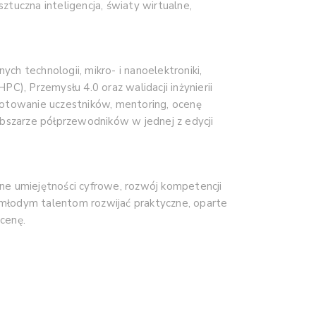
tuczna inteligencja, światy wirtualne,
h technologii, mikro- i nanoelektroniki,
PC), Przemysłu 4.0 oraz walidacji inżynierii
otowanie uczestników, mentoring, ocenę
obszarze półprzewodników w jednej z edycji
e umiejętności cyfrowe, rozwój kompetencji
 młodym talentom rozwijać praktyczne, oparte
cenę.