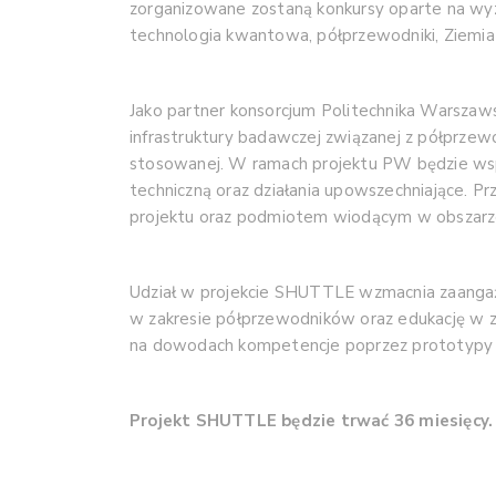
zorganizowane zostaną konkursy oparte na wyzw
technologia kwantowa, półprzewodniki, Ziemia
Jako partner konsorcjum Politechnika Warszaws
infrastruktury badawczej związanej z półprzewod
stosowanej. W ramach projektu PW będzie wsp
techniczną oraz działania upowszechniające. P
projektu oraz podmiotem wiodącym w obszarz
Udział w projekcie SHUTTLE wzmacnia zaangaż
w zakresie półprzewodników oraz edukację w z
na dowodach kompetencje poprzez prototypy 
Projekt SHUTTLE będzie trwać 36 miesięcy.