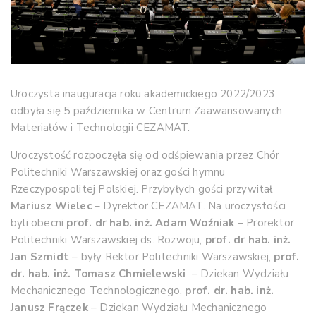
Uroczysta inauguracja roku akademickiego 2022/2023
odbyła się 5 października w Centrum Zaawansowanych
Materiałów i Technologii CEZAMAT.
Uroczystość rozpoczęła się od odśpiewania przez Chór
Politechniki Warszawskiej oraz gości hymnu
Rzeczypospolitej Polskiej. Przybyłych gości przywitał
Mariusz Wielec
– Dyrektor CEZAMAT. Na uroczystości
byli obecni
prof. dr hab. inż. Adam Woźniak
– Prorektor
Politechniki Warszawskiej ds. Rozwoju,
prof. dr hab. inż.
Jan Szmidt
– były Rektor Politechniki Warszawskiej,
prof.
dr. hab. inż. Tomasz Chmielewski
– Dziekan Wydziału
Mechanicznego Technologicznego,
prof. dr. hab. inż.
Janusz Frączek
– Dziekan Wydziału Mechanicznego