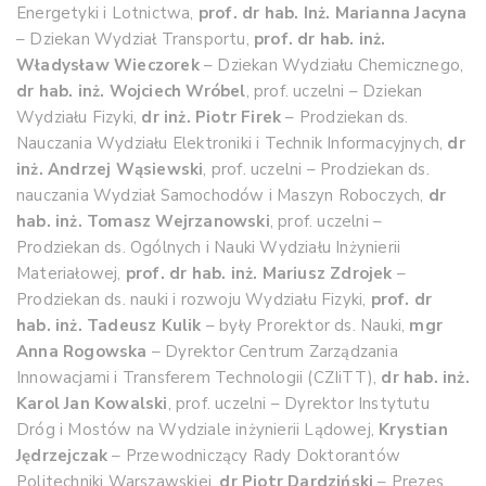
Energetyki i Lotnictwa,
prof. dr hab. Inż. Marianna Jacyna
– Dziekan Wydział Transportu,
prof. dr hab. inż.
Władysław Wieczorek
– Dziekan Wydziału Chemicznego,
dr hab. inż. Wojciech Wróbel
, prof. uczelni – Dziekan
Wydziału Fizyki,
dr inż. Piotr Firek
– Prodziekan ds.
Nauczania Wydziału Elektroniki i Technik Informacyjnych,
dr
inż. Andrzej Wąsiewski
, prof. uczelni – Prodziekan ds.
nauczania Wydział Samochodów i Maszyn Roboczych,
dr
hab. inż. Tomasz Wejrzanowski
, prof. uczelni –
Prodziekan ds. Ogólnych i Nauki Wydziału Inżynierii
Materiałowej,
prof. dr hab. inż. Mariusz Zdrojek
–
Prodziekan ds. nauki i rozwoju Wydziału Fizyki,
prof. dr
hab. inż. Tadeusz Kulik
– były Prorektor ds. Nauki,
mgr
Anna Rogowska
– Dyrektor Centrum Zarządzania
Innowacjami i Transferem Technologii (CZIiTT),
dr hab. inż.
Karol Jan Kowalski
, prof. uczelni – Dyrektor Instytutu
Dróg i Mostów na Wydziale inżynierii Lądowej,
Krystian
Jędrzejczak
– Przewodniczący Rady Doktorantów
Politechniki Warszawskiej,
dr Piotr Dardziński
– Prezes