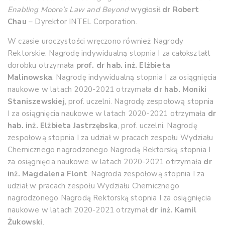
Enabling Moore’s Law and Beyond
wygłosił
dr Robert
Chau
– Dyrektor INTEL Corporation.
W czasie uroczystości wręczono również Nagrody
Rektorskie. Nagrodę indywidualną stopnia I za całokształt
dorobku otrzymała
prof. dr hab. inż. Elżbieta
Malinowska
. Nagrodę indywidualną stopnia I za osiągnięcia
naukowe w latach 2020-2021 otrzymała
dr hab. Moniki
Staniszewskiej
, prof. uczelni. Nagrodę zespołową stopnia
I za osiągnięcia naukowe w latach 2020-2021 otrzymała
dr
hab. inż. Elżbieta Jastrzębska
, prof. uczelni. Nagrodę
zespołową stopnia I za udział w pracach zespołu Wydziału
Chemicznego nagrodzonego Nagrodą Rektorską stopnia I
za osiągnięcia naukowe w latach 2020-2021 otrzymała
dr
inż. Magdalena Flont
. Nagroda zespołową stopnia I za
udział w pracach zespołu Wydziału Chemicznego
nagrodzonego Nagrodą Rektorską stopnia I za osiągnięcia
naukowe w latach 2020-2021 otrzymał
dr inż. Kamil
Żukowski
.