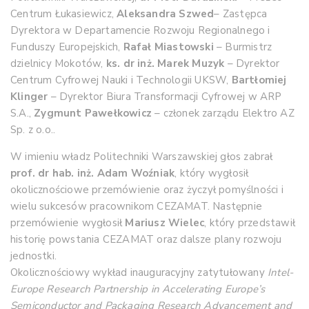
Centrum Łukasiewicz,
Aleksandra Szwed
– Zastępca
Dyrektora w Departamencie Rozwoju Regionalnego i
Funduszy Europejskich,
Rafał Miastowski
– Burmistrz
dzielnicy Mokotów,
ks. dr inż. Marek Muzyk
– Dyrektor
Centrum Cyfrowej Nauki i Technologii UKSW,
Bartłomiej
Klinger
– Dyrektor Biura Transformacji Cyfrowej w ARP
S.A.,
Zygmunt Pawełkowicz
– członek zarządu Elektro AZ
Sp. z o.o..
W imieniu władz Politechniki Warszawskiej głos zabrał
prof. dr hab. inż. Adam Woźniak
, który wygłosił
okolicznościowe przemówienie oraz życzył pomyślności i
wielu sukcesów pracownikom CEZAMAT. Następnie
przemówienie wygłosił
Mariusz Wielec
, który przedstawił
historię powstania CEZAMAT oraz dalsze plany rozwoju
jednostki.
Okolicznościowy wykład inauguracyjny zatytułowany
Intel-
Europe Research Partnership in Accelerating Europe’s
Semiconductor and Packaging Research Advancement and